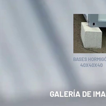
BASES HORMIG
40X40X40
GALERÍA DE IM