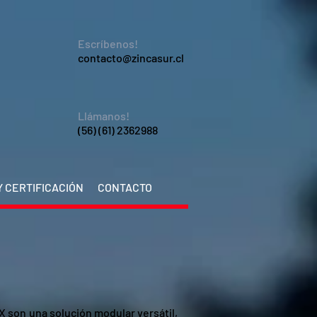
Escríbenos!
contacto@zincasur.cl
Llámanos!
(56) (61) 2362988
 CERTIFICACIÓN
CONTACTO
son una solución modular versátil,