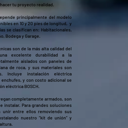
 hacer tu proyecto realidad.
depende principalmente del modelo
nibles en 10 y 20 pies de longitud, y
as se clasifican en: Habitacionales,
ño, Bodega y Garage.
cnicas son de la más alta calidad del
na excelente durabilidad a la
otalmente aislados con paneles de
lana de roca, y sus materiales son
s. Incluye instalación eléctrica
 enchufes, y con costo adicional se
ión eléctrica BOSCH.
regan completamente armados, son
 e instalar. Para grandes soluciones
 unir entre ellos removiendo sus
nstalando nuestro “kit de unión” y
altura.