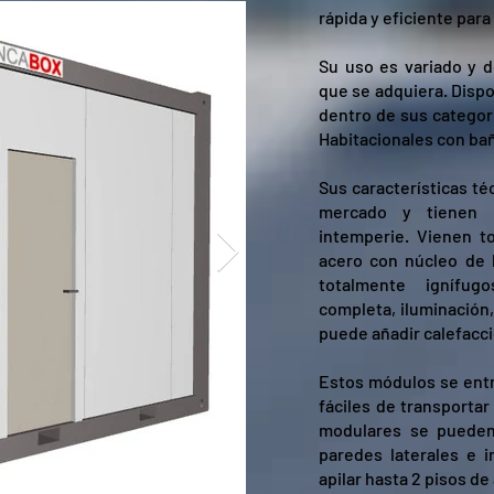
rápida y eficiente para
Su uso es variado y 
que se adquiera. Dispo
dentro de sus categorí
Habitacionales con ba
Sus características té
mercado y tienen u
intemperie. Vienen t
acero con núcleo de 
totalmente ignífugo
completa, iluminación,
puede añadir calefacc
Estos módulos se ent
fáciles de transportar
modulares se pueden
paredes laterales e i
apilar hasta 2 pisos de 