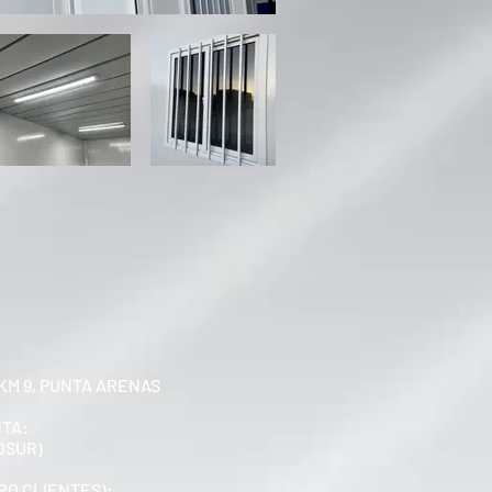
KM 9, PUNTA ARENAS
NTA:
OSUR)
RO CLIENTES):