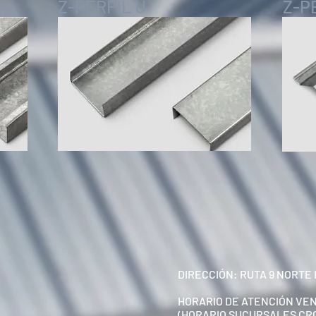
Z-PERFIL U
Z-P
DIRECCIÓN: RUTA 9 NORTE 
HORARIO DE ATENCIÓN VE
(HORARIO SUCURSALES CR