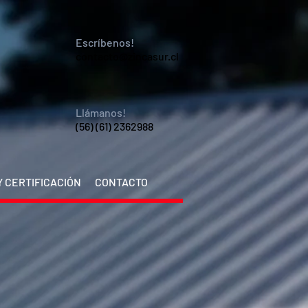
Escríbenos!
contacto@zincasur.cl
Llámanos!
(56) (61) 2362988
 CERTIFICACIÓN
CONTACTO