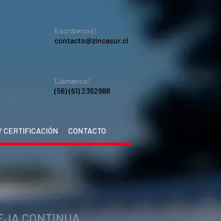
Escríbenos!
contacto@zincasur.cl
Llámanos!
(56) (61) 2362988
 CERTIFICACIÓN
CONTACTO
EJA CONTINUA