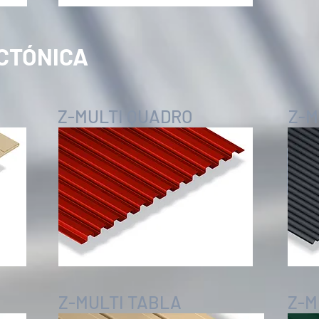
CTÓNICA
Z-MULTI QUADRO
Z-M
Z-MULTI TABLA
Z-M