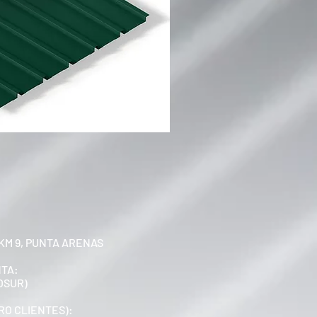
KM 9, PUNTA ARENAS
NTA:
OSUR)
RO CLIENTES):