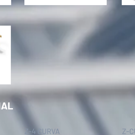
IAL
Z-4 CURVA
Z-