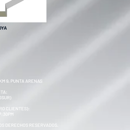
OYA
KM 9, PUNTA ARENAS
NTA:
OSUR)
RO CLIENTES):
17:30PM
 LOS DERECHOS RESERVADOS.