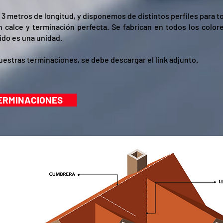
n 3 metros de longitud, y disponemos de distintos perfiles para 
un calce y terminación perfecta. Se fabrican en todos los color
ido es una unidad.
uestras terminaciones, se debe descargar el link adjunto.
ERMINACIONES