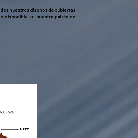
todos nuestros diseños de cubiertas
es disponible en nuestra paleta de