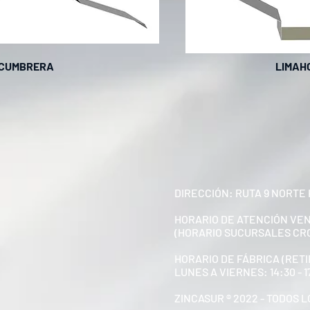
CUMBRERA
LIMAH
DIRECCIÓN: RUTA 9 NORTE 
HORARIO DE ATENCIÓN VE
(HORARIO SUCURSALES CR
HORARIO DE FÁBRICA (RETI
LUNES A VIERNES: 14:30 - 
ZINCASUR ® 2022 - TODOS