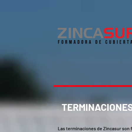
TERMINACIONES
Las terminaciones de Zincasur son 