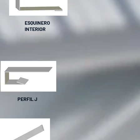
ESQUINERO
INTERIOR
PERFIL J