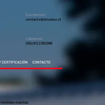
Escríbenos!
contacto@zincasur.cl
Llámanos!
(56) (61) 2362988
 CERTIFICACIÓN
CONTACTO
y medidas exactas.