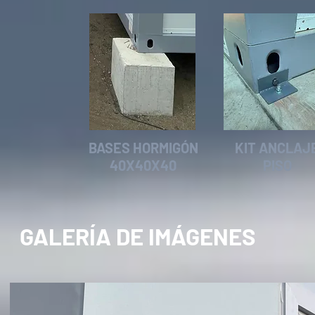
BASES HORMIGÓN
KIT ANCLAJ
40X40X40
PISO
GALERÍA DE IMÁGENES