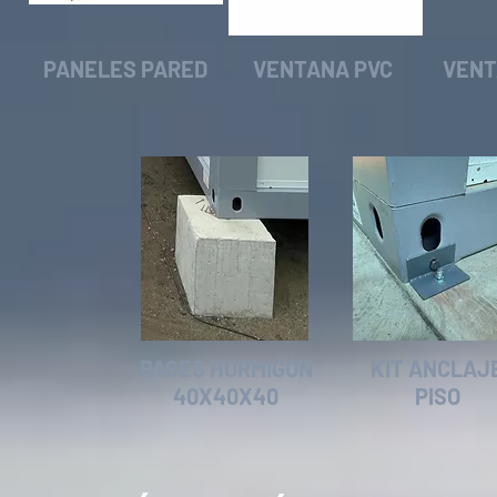
PANELES PARED
VENTANA PVC
VENT
BASES HORMIGÓN
KIT ANCLAJ
40X40X40
PISO