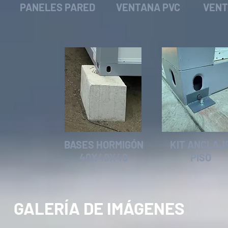
PANELES PARED
VENTANA PVC
VENT
BASES HORMIGÓN
KIT ANCLAJ
40X40X40
PISO
GALERÍA DE IMÁGENES